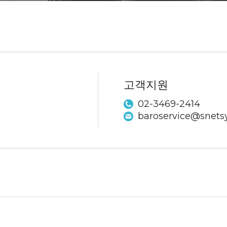
고객지원
02-3469-2414
baroservice@snetsy